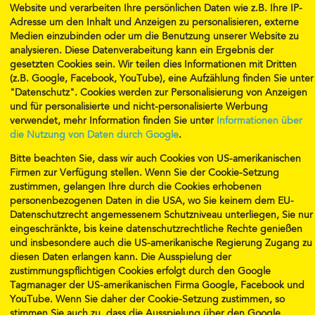
Website und verarbeiten Ihre persönlichen Daten wie z.B. Ihre IP-
Adresse um den Inhalt und Anzeigen zu personalisieren, externe
Medien einzubinden oder um die Benutzung unserer Website zu
analysieren. Diese Datenverabeitung kann ein Ergebnis der
gesetzten Cookies sein. Wir teilen dies Informationen mit Dritten
(z.B. Google, Facebook, YouTube), eine Aufzählung finden Sie unter
"Datenschutz". Cookies werden zur Personalisierung von Anzeigen
und für personalisierte und nicht-personalisierte Werbung
E-Mail:
office@musicalmunchkins.eu
verwendet, mehr Information finden Sie unter
Informationen über
Telefon 1:
+43 1 239 24 08
die Nutzung von Daten durch Google
.
Telefon 2:
+43 676 731 8967 (WhatsApp)
Bitte beachten Sie, dass wir auch Cookies von US-amerikanischen
Musical Munchkins Productions GmbH
Firmen zur Verfügung stellen. Wenn Sie der Cookie-Setzung
Esslinggasse 6
zustimmen, gelangen Ihre durch die Cookies erhobenen
A-1010 Wien
personenbezogenen Daten in die USA, wo Sie keinem dem EU-
Datenschutzrecht angemessenem Schutzniveau unterliegen, Sie nur
Öffnungszeiten:
eingeschränkte, bis keine datenschutzrechtliche Rechte genießen
Mi,Do,Fr 13.00-18.30Uhr
und insbesondere auch die US-amerikanische Regierung Zugang zu
Di 9:30-18:30 Uhr
diesen Daten erlangen kann. Die Ausspielung der
Sa (Nur für Klassen. Hinterlassen Sie eine Nachricht)
zustimmungspflichtigen Cookies erfolgt durch den Google
Rufen Sie uns an oder besuchen Sie uns!
Tagmanager der US-amerikanischen Firma Google, Facebook und
YouTube. Wenn Sie daher der Cookie-Setzung zustimmen, so
Unsere Richtlinien
Impressum
stimmen Sie auch zu, dass die Ausspielung über den Google